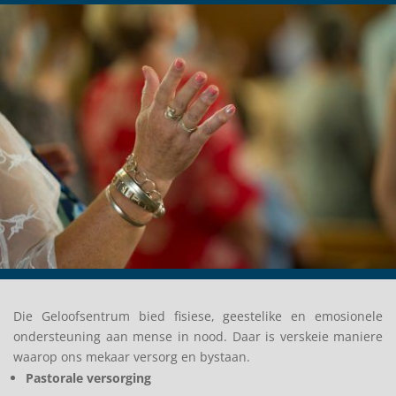
D
ie Geloofsentrum
bied fisiese, geestelike en emosionele
ondersteuning aan mense in nood. Daar
is verskeie maniere
waarop ons mekaar versorg en bystaan
.
Pastorale versorging