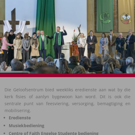
Die Geloofsentrum bied weekliks eredienste aan wat by die
kerk fisies of aanlyn bygewoon kan word. Dit is ook die
sentrale punt van feesviering, versorging, bemagtiging en
mobilisering.
Eredienste
Musiekbediening
Centre of Faith Engelse
Studente
bediening