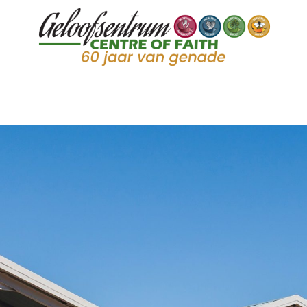
Welkom
by ons