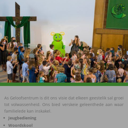
As Geloofsentrum is dit ons visie dat elkeen geestelik sal groei
tot volwassenheid.
Ons bied verskeie geleenthede aan waar
familielede
kan inskakel.
Jeugbediening
Woordskool